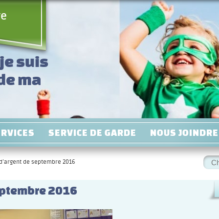
re
je suis
 de ma
!
ERVICES
SERVICE DE GARDE
NOUS JOINDRE
Rec
 d’argent de septembre 2016
:
septembre 2016