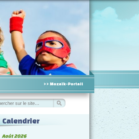
>> Mozaïk-Portail
hercher
Calendrier
◀
Août 2026
▷