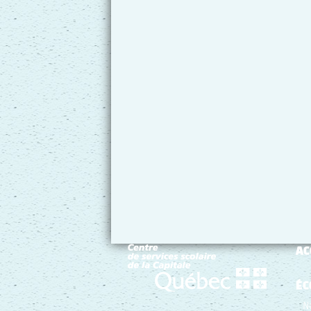
AC
ÉC
N