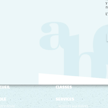
y
n
L
CUEIL
CLASSES
OLE
SERVICES
otre école
Services aux élèves