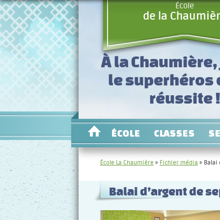
École
de la Chaumiè
À la Chaumière, 
le superhéros
réussite 
ÉCOLE
CLASSES
S
École La Chaumière
»
Fichier média
»
Balai
Balai d’argent de 