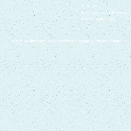
Info-parents
École secondaire de bassin
Fermeture de l’école
Création de sites web
:
Le saint publicité et design
- Christian St-Pierre