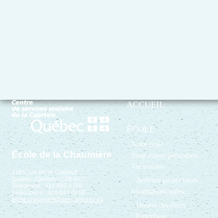
ACCUEIL
ÉCOLE
Notre école
École de la Chaumière
Programmes particuliers
Vie scolaire
4285, rue René-Chaloult
Québec (Québec) G2B 4R7
Activités parascolaires
Téléphone : 418 686-4706
Informations utiles
Télécopieur : 418 847-8218
ecole.chaumiere@cssc.gouv.qc.ca
Horaire des élèves
Préscolaire