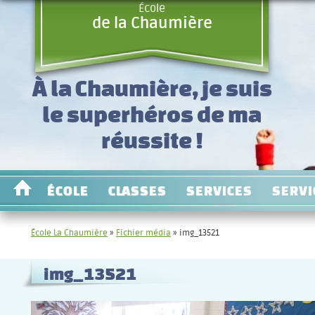
École
de la Chaumière
À la Chaumière, je suis
le superhéros de ma
réussite !
ÉCOLE
CLASSES
SERVICES
SERVI
École La Chaumière
»
Fichier média
»
img_13521
img_13521