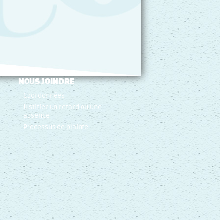
NOUS JOINDRE
Coordonnées
Justifier un retard ou une
absence
Processus de plainte