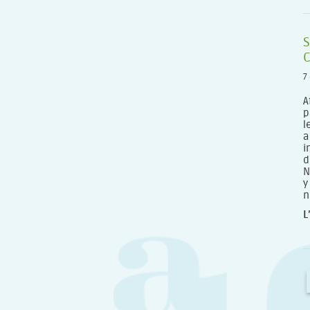
S
C
7
A
p
l
a
i
d
N
y
n
L