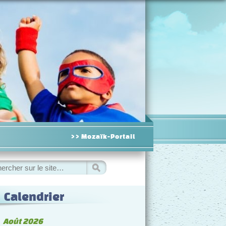
>> Mozaïk-Portail
hercher
Calendrier
◀
Août 2026
▷