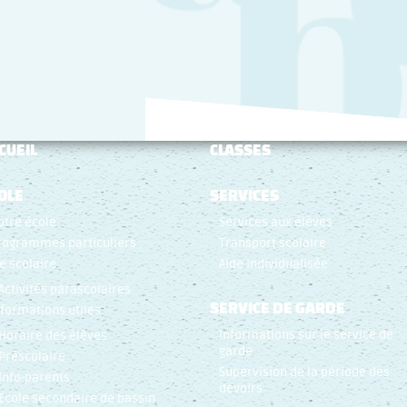
CUEIL
CLASSES
OLE
SERVICES
otre école
Services aux élèves
rogrammes particuliers
Transport scolaire
ie scolaire
Aide individualisée
Activités parascolaires
SERVICE DE GARDE
nformations utiles
Informations sur le service de
Horaire des élèves
garde
Préscolaire
Supervision de la période des
Info-parents
devoirs
École secondaire de bassin