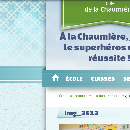
École
de la Chaumiè
À la Chaumière, 
le superhéros
réussite 
ÉCOLE
CLASSES
S
École La Chaumière
»
Fichier média
»
img_3
img_3513