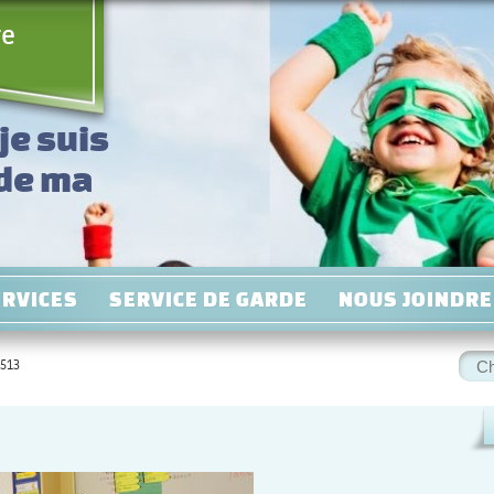
re
je suis
 de ma
!
ERVICES
SERVICE DE GARDE
NOUS JOINDRE
Rec
513
: