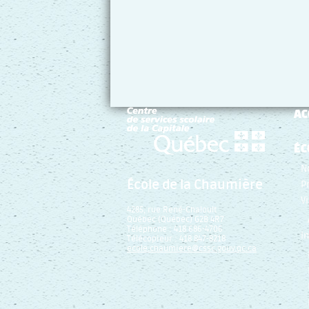
AC
ÉC
N
École de la Chaumière
P
V
4285, rue René-Chaloult
Québec (Québec) G2B 4R7
Téléphone : 418 686-4706
I
Télécopieur : 418 847-8218
ecole.chaumiere@cssc.gouv.qc.ca